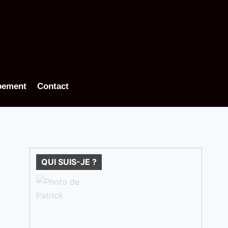
pement
Contact
QUI SUIS-JE ?