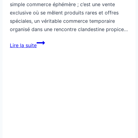
simple commerce éphémère ; c’est une vente
exclusive où se mêlent produits rares et offres
spéciales, un véritable commerce temporaire
organisé dans une rencontre clandestine propice…
Ce
Lire la suite
marché
secret
n’existe
que
deux
jours
par
an