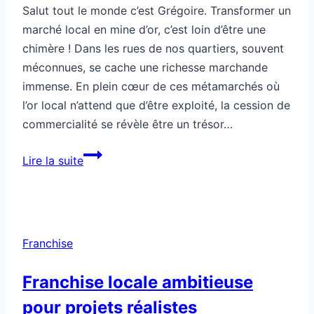
Salut tout le monde c’est Grégoire. Transformer un
marché local en mine d’or, c’est loin d’être une
chimère ! Dans les rues de nos quartiers, souvent
méconnues, se cache une richesse marchande
immense. En plein cœur de ces métamarchés où
l’or local n’attend que d’être exploité, la cession de
commercialité se révèle être un trésor…
Comment
Lire la suite
transformer
un
marché
local
Franchise
en
mine
Franchise locale ambitieuse
d’or
pour projets réalistes