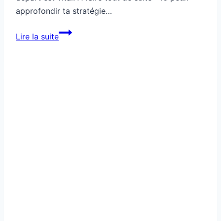
approfondir ta stratégie…
Commerce
Lire la suite
local:
tu
évites
quelles
erreurs
de
débutant
?