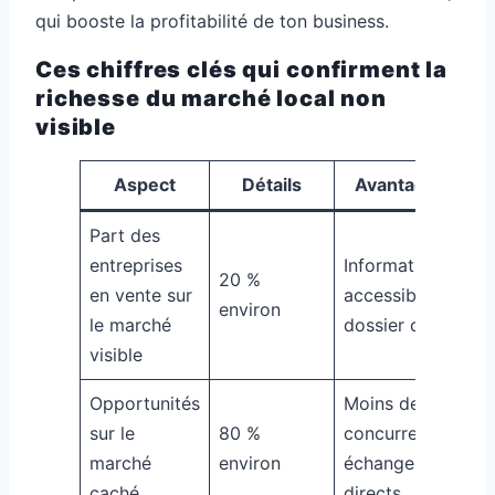
qui booste la profitabilité de ton business.
Ces chiffres clés qui confirment la
richesse du marché local non
visible
Aspect
Détails
Avantages
Part des
entreprises
Information
20 %
en vente sur
accessible,
environ
le marché
dossier clair
visible
Opportunités
Moins de
sur le
80 %
concurrence,
marché
environ
échanges
caché
directs