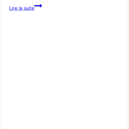
Un
Lire la suite
café
sans
café
devenu
tendance
mondiale