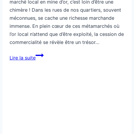
marché local en mine d’or, c’est loin d’être une
chimère ! Dans les rues de nos quartiers, souvent
méconnues, se cache une richesse marchande
immense. En plein cœur de ces métamarchés où
l’or local n’attend que d’être exploité, la cession de
commercialité se révèle être un trésor…
Comment
Lire la suite
transformer
un
marché
local
en
mine
d’or