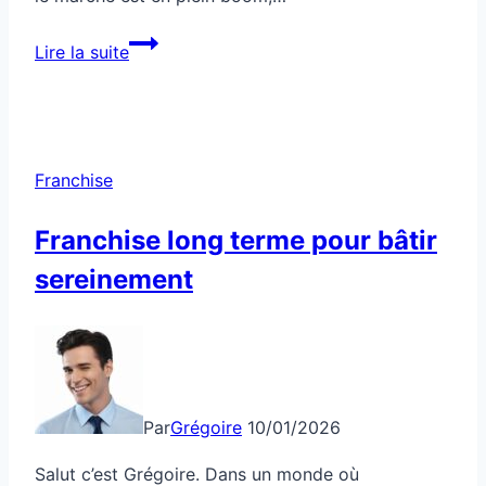
Franchise:
Lire la suite
rentable
en
2025,
c’est
Franchise
quoi
le
Franchise long terme pour bâtir
piège
sereinement
?
Par
Grégoire
10/01/2026
Salut c’est Grégoire. Dans un monde où