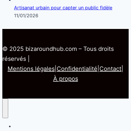
Artisanat urbain pour capter un public fidèle
11/01/2026
© 2025 bizaroundhub.com – Tous droits
réservés |
Mentions légales
|
Confidentialité
|
Contact
|
À propos
Home