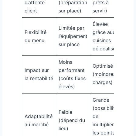
d’attente
(préparation
prêts à
client
sur place)
servir)
Élevée
Limitée par
Flexibilité
grâce aux
l’équipement
du menu
cuisines
sur place
délocalisées
Moins
Optimisé
Impact sur
performant
(moindres
la rentabilité
(coûts fixes
charges)
élevés)
Grande
(possibilité
Faible
Adaptabilité
de
(dépend du
au marché
multiplier
lieu)
les points