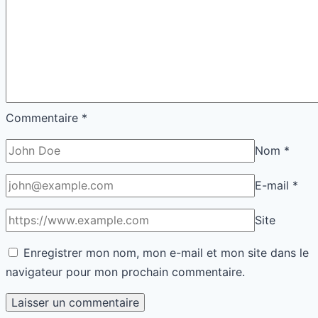
QUI SUIS-JE ?
Salut tout le monde.Je me prénomme Grégoire. J’ai passé
plus de dix ans à accompagner des artisans, commerçants
et créateurs d’entreprise. Ce blog, c’est ma manière de
transmettre ce que j’ai appris : l’importance de la régularité,
de l’écoute et du travail bien fait. J’aime les projets
concrets, ceux qui se construisent dans la vraie vie, pas
dans les tableaux Excel. Mon but : te donner des clés pour
faire avancer ton projet chaque jour, sans te perdre dans le
bruit. Merci d'avance à toi de me laisser un commentaire en
bas d'un article qui t'as intéressé...
Rechercher
Rechercher
Derniers articles