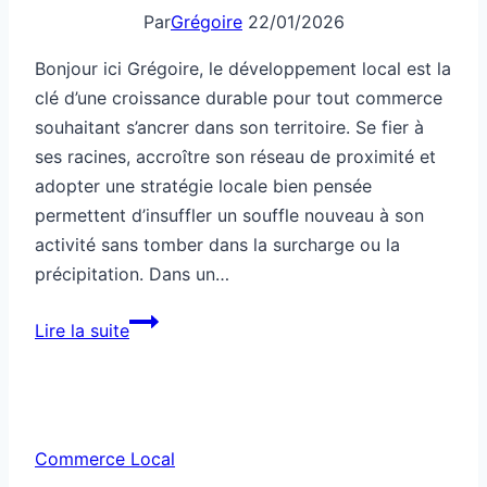
adopter une stratégie locale bien pensée
permettent d’insuffler un souffle nouveau à son
activité sans tomber dans la surcharge ou la
précipitation. Dans un…
Développement
Lire la suite
local
confiant
pour
pérenniser
Commerce Local
ton
commerce
Commerce local réfléchi pour
mieux comprendre ta demande
Par
Grégoire
15/01/2026