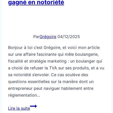
Ce
Lire la suite
boulanger
a
refusé
la
Commerce Local
TVA
et
Commerce local simple pour
gagné
améliorer ton quotidien
en
notoriété
Par
Grégoire
31/12/2025
Salut c’est Grégoire. S’investir dans un commerce
local dans un petit village n’est pas seulement un
projet entrepreneurial : c’est une aventure qui
transforme le quotidien, redonne vie à la
communauté et renouvelle les relations humaines