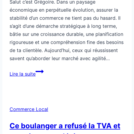
un
Commerce Local
commerce
stable
Ce boulanger a refusé la TVA et
gagné en notoriété
Par
Grégoire
04/12/2025
Bonjour à toi c’est Grégoire, et voici mon article
sur une affaire fascinante qui mêle boulangerie,
fiscalité et stratégie marketing : un boulanger qui
a choisi de refuser la TVA sur ses produits, et a vu
sa notoriété s’envoler. Ce cas soulève des
questions essentielles sur la manière dont un
entrepreneur peut naviguer habilement entre
réglementation…