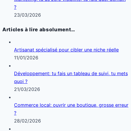
26/10/2025
Ce commerçant refuse la carte bancaire… et
prospère
03/12/2025
© 2025 bizaroundhub.com – Tous droits
réservés |
Mentions légales
|
Confidentialité
|
Contact
|
À propos