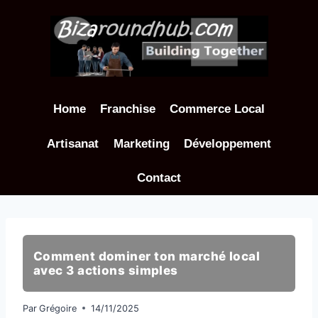
Aller
au
contenu
Home
Franchise
Commerce Local
Artisanat
Marketing
Développement
Contact
Comment dominer ton marché local
avec 3 actions simples
Par
Grégoire
14/11/2025