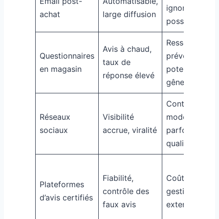
Email post-
Automatisable,
ignoré, spam
achat
large diffusion
possible
Ressources à
Avis à chaud,
Questionnaires
prévoir,
taux de
en magasin
potentielle
réponse élevé
gêne client
Contrôle
Réseaux
Visibilité
modéré, avis
sociaux
accrue, viralité
parfois moins
qualifiés
Fiabilité,
Coût et
Plateformes
contrôle des
gestion
d’avis certifiés
faux avis
externe