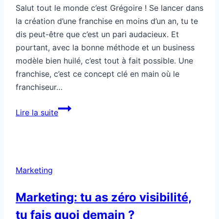
Salut tout le monde c’est Grégoire ! Se lancer dans
la création d’une franchise en moins d’un an, tu te
dis peut-être que c’est un pari audacieux. Et
pourtant, avec la bonne méthode et un business
modèle bien huilé, c’est tout à fait possible. Une
franchise, c’est ce concept clé en main où le
franchiseur…
Comment
Lire la suite
créer
une
franchise
en
Marketing
moins
d’un
Marketing: tu as zéro visibilité,
an
tu fais quoi demain ?