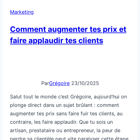
fond
Marketing
blanc
devenu
Comment augmenter tes prix et
viral
faire applaudir tes clients
Par
Grégoire
23/10/2025
Salut tout le monde c’est Grégoire, aujourd’hui on
plonge direct dans un sujet brûlant : comment
augmenter tes prix sans faire fuir tes clients, au
contraire, les faire applaudir. Que tu sois un
artisan, prestataire ou entrepreneur, la peur de
perdre sa clientèle peut vite paralyser cette étape