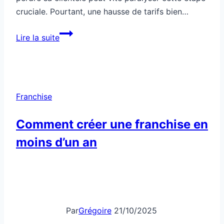
cruciale. Pourtant, une hausse de tarifs bien…
Comment
Lire la suite
augmenter
tes
prix
et
Franchise
faire
applaudir
Comment créer une franchise en
tes
moins d’un an
clients
Par
Grégoire
21/10/2025