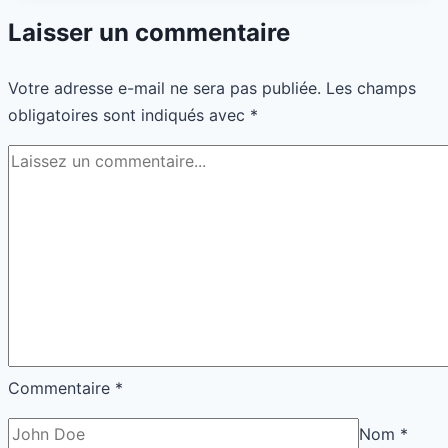
zéro
Laisser un commentaire
visibilité,
tu
Votre adresse e-mail ne sera pas publiée.
Les champs
fais
obligatoires sont indiqués avec
*
quoi
demain
?
Commentaire
*
Nom
*