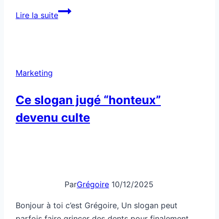
Comment
Lire la suite
dominer
ton
marché
local
Marketing
avec
3
Ce slogan jugé “honteux”
actions
devenu culte
simples
Par
Grégoire
10/12/2025
Bonjour à toi c’est Grégoire, Un slogan peut
parfois faire grincer des dents pour finalement