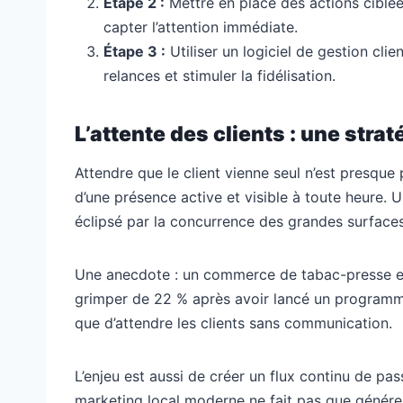
Étape 2 :
Mettre en place des actions ciblée
capter l’attention immédiate.
Étape 3 :
Utiliser un logiciel de gestion cli
relances et stimuler la fidélisation.
L’attente des clients : une strat
Attendre que le client vienne seul n’est presque
d’une présence active et visible à toute heure.
éclipsé par la concurrence des grandes surfac
Une anecdote : un commerce de tabac-presse en p
grimper de 22 % après avoir lancé un programme 
que d’attendre les clients sans communication.
L’enjeu est aussi de créer un flux continu de pass
marketing local moderne ne fait pas que générer de