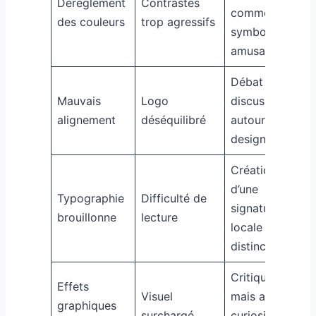
Dérèglement
Contrastes
comme
des couleurs
trop agressifs
symbole
amusant
Débat et
Mauvais
Logo
discussion
alignement
déséquilibré
autour du
design
Création
d’une
Typographie
Difficulté de
signature
brouillonne
lecture
locale
distinctive
Critique
Effets
Visuel
mais aussi
graphiques
surchargé
curiosité