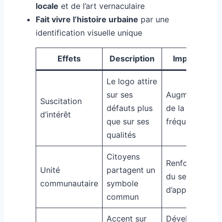
locale
et de l’art vernaculaire
Fait vivre l’histoire urbaine
par une
identification visuelle unique
Effets
Description
Impact local
Le logo attire
sur ses
Augmentation
Suscitation
défauts plus
de la
d’intérêt
que sur ses
fréquentation
qualités
Citoyens
Renforcement
Unité
partagent un
du sentiment
communautaire
symbole
d’appartenanc
commun
Accent sur
Développemen