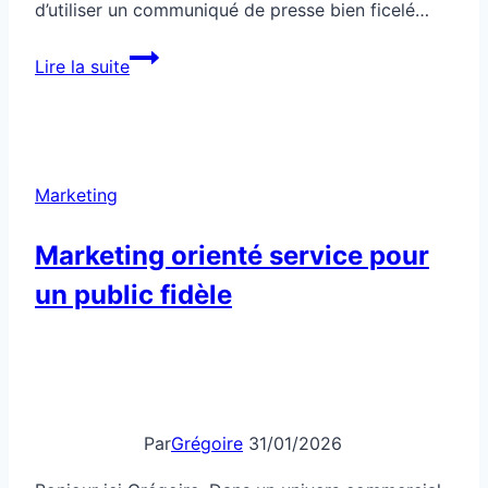
d’utiliser un communiqué de presse bien ficelé…
Comment
Lire la suite
faire
parler
de
toi
Marketing
gratuitement
dans
Marketing orienté service pour
les
un public fidèle
médias
Par
Grégoire
31/01/2026