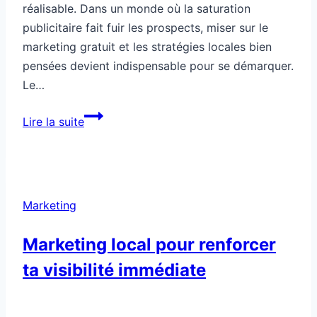
réalisable. Dans un monde où la saturation
publicitaire fait fuir les prospects, miser sur le
marketing gratuit et les stratégies locales bien
pensées devient indispensable pour se démarquer.
Le…
Comment
Lire la suite
dominer
ta
ville
sans
Marketing
dépenser
en
Marketing local pour renforcer
publicité
ta visibilité immédiate