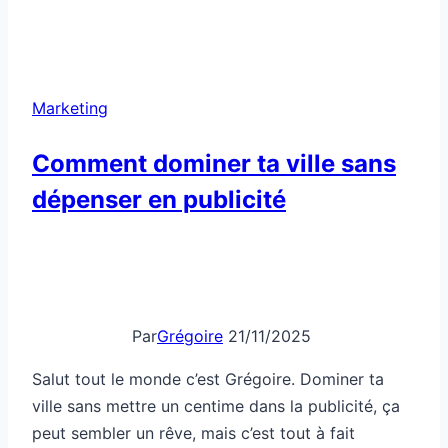
utiliser
le
marketing
sensoriel
Marketing
pour
séduire
Comment dominer ta ville sans
tes
dépenser en publicité
clients
Par
Grégoire
21/11/2025
Salut tout le monde c’est Grégoire. Dominer ta
ville sans mettre un centime dans la publicité, ça
peut sembler un rêve, mais c’est tout à fait