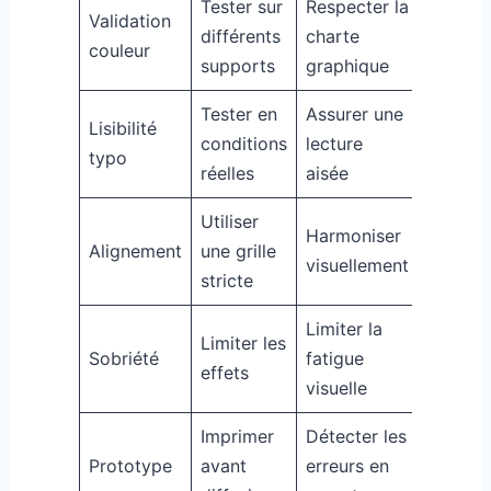
Tester sur
Respecter la
Validation
différents
charte
couleur
supports
graphique
Tester en
Assurer une
Lisibilité
conditions
lecture
typo
réelles
aisée
Utiliser
Harmoniser
Alignement
une grille
visuellement
stricte
Limiter la
Limiter les
Sobriété
fatigue
effets
visuelle
Imprimer
Détecter les
Prototype
avant
erreurs en