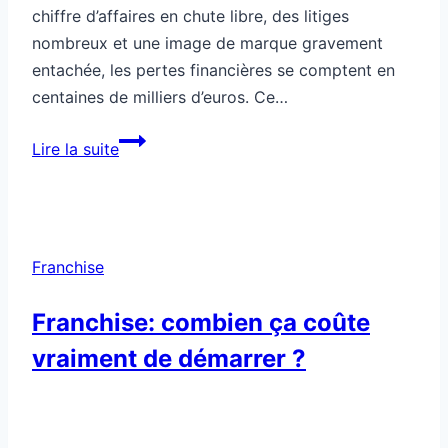
chiffre d’affaires en chute libre, des litiges
nombreux et une image de marque gravement
entachée, les pertes financières se comptent en
centaines de milliers d’euros. Ce…
Cette
Lire la suite
franchise
a
ruiné
200
Franchise
investisseurs
Franchise: combien ça coûte
vraiment de démarrer ?