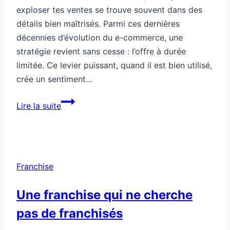
exploser tes ventes se trouve souvent dans des
détails bien maîtrisés. Parmi ces dernières
décennies d’évolution du e-commerce, une
stratégie revient sans cesse : l’offre à durée
limitée. Ce levier puissant, quand il est bien utilisé,
crée un sentiment…
Comment
Lire la suite
utiliser
des
offres
limitées
Franchise
pour
vendre
Une franchise qui ne cherche
comme
pas de franchisés
jamais