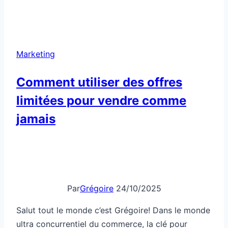
franchise
sans
employés…
mais
Marketing
rentable
Comment utiliser des offres
limitées pour vendre comme
jamais
Par
Grégoire
24/10/2025
Salut tout le monde c’est Grégoire! Dans le monde
ultra concurrentiel du commerce, la clé pour