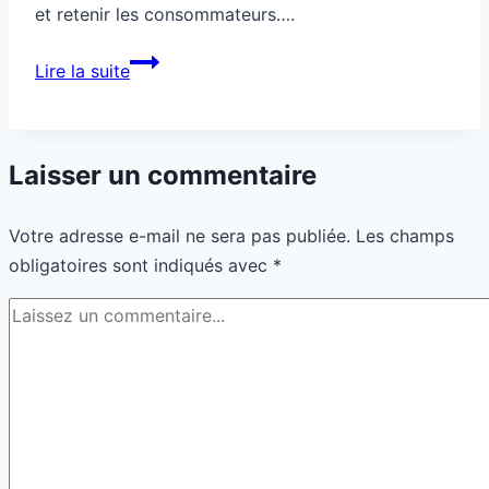
et retenir les consommateurs….
Franchise
Lire la suite
régionale
pour
cibler
Laisser un commentaire
une
clientèle
Votre adresse e-mail ne sera pas publiée.
Les champs
fidèle
obligatoires sont indiqués avec
*