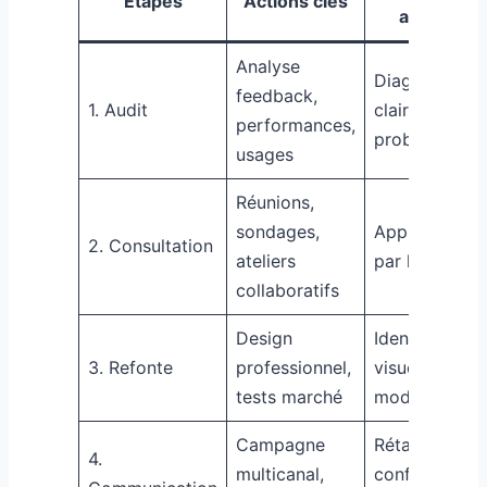
Étapes
Actions clés
attendus
Analyse
Diagnostic
feedback,
1. Audit
clair des
performances,
problèmes
usages
Réunions,
sondages,
Appropriatio
2. Consultation
ateliers
par le réseau
collaboratifs
Design
Identité
3. Refonte
professionnel,
visuelle
tests marché
modernisée
Campagne
Rétablisseme
4.
multicanal,
confiance