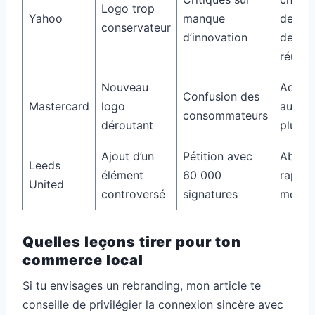
Logo trop
Yahoo
manque
de log
conservateur
d’innovation
devenu
réussi
Nouveau
Adopti
Confusion des
Mastercard
logo
autre 
consommateurs
déroutant
plus cl
Ajout d’un
Pétition avec
Aband
Leeds
élément
60 000
rapide
United
controversé
signatures
modifi
Quelles leçons tirer pour ton
commerce local
Si tu envisages un rebranding, mon article te
conseille de privilégier la connexion sincère avec