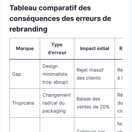
Tableau comparatif des
conséquences des erreurs de
rebranding
Type
Marque
Impact initial
Résul
d’erreur
Design
Rejet massif
Retour
Gap
minimaliste
des clients
à l’an
trop abrupt
Changement
Rétabl
Baisse des
Tropicana
radical du
du log
ventes de 20%
packaging
classi
Nouve
Critiques sur
chang