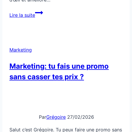
Comment
Lire la suite
vendre
plus
grâce
à
Marketing
un
simple
Marketing: tu fais une promo
changement
sans casser tes prix ?
d’enseigne
Par
Grégoire
27/02/2026
Salut c’est Grégoire. Tu peux faire une promo sans