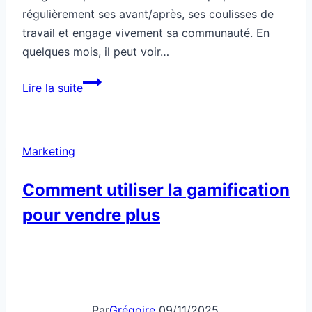
régulièrement ses avant/après, ses coulisses de
travail et engage vivement sa communauté. En
quelques mois, il peut voir…
Comment
Lire la suite
utiliser
Instagram
pour
Marketing
booster
un
Comment utiliser la gamification
commerce
pour vendre plus
de
quartier
Par
Grégoire
09/11/2025