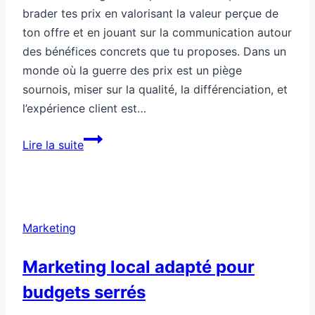
brader tes prix en valorisant la valeur perçue de
ton offre et en jouant sur la communication autour
des bénéfices concrets que tu proposes. Dans un
monde où la guerre des prix est un piège
sournois, miser sur la qualité, la différenciation, et
l’expérience client est…
Marketing:
Lire la suite
tu
fais
une
promo
Marketing
sans
casser
Marketing local adapté pour
tes
budgets serrés
prix
?